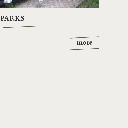
PARKS
more