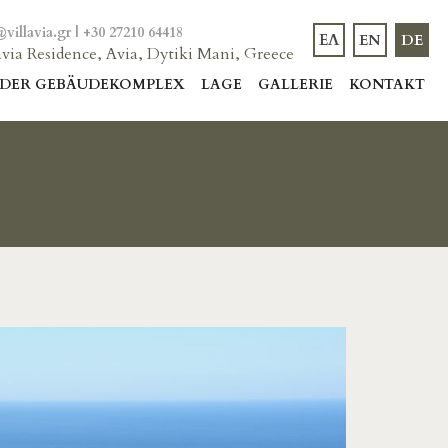
@villavia.gr
|
+30 27210 64418
ΕΛ
EN
DE
avia Residence, Avia, Dytiki Mani, Greece
DER GEBÄUDEKOMPLEX
LAGE
GALLERIE
KONTAKT